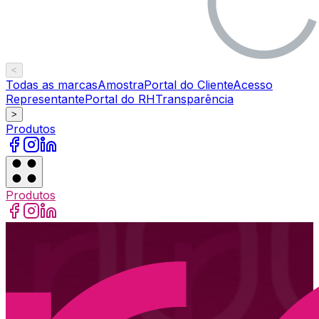
<
Todas as marcas
Amostra
Portal do Cliente
Acesso
Representante
Portal do RH
Transparência
>
Produtos
Produtos