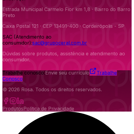
Estrada Municipal Carmelo Fior km 1,8 · Bairro do Barro
Preto
Caixa Postal 121 · CEP 13491-400 · Cordeirópolis - SP
SAC (Atendimento ao
consumidor):
sac@grupoceral.com.br
Dúvidas sobre produtos, assistência e atendimento ao
consumidor.
Trabalhe conosco:
Envie seu currículo
Trabalhe
Conosco
©
2026
Rosa
. Todos os direitos reservados.
Produtos
Política de Privacidade